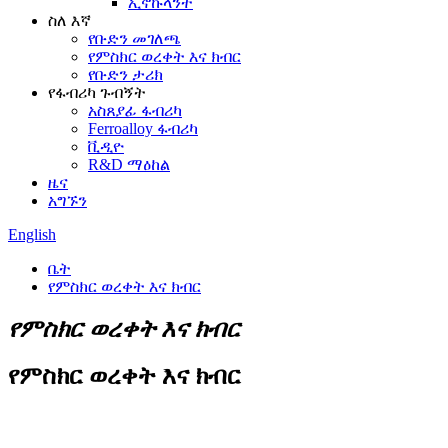
ኢኖኩላንት
ስለ እኛ
የቡድን መገለጫ
የምስክር ወረቀት እና ክብር
የቡድን ታሪክ
የፋብሪካ ጉብኝት
አስጸያፊ ፋብሪካ
Ferroalloy ፋብሪካ
ቪዲዮ
R&D ማዕከል
ዜና
አግኙን
English
ቤት
የምስክር ወረቀት እና ክብር
የምስክር ወረቀት እና ክብር
የምስክር ወረቀት እና ክብር