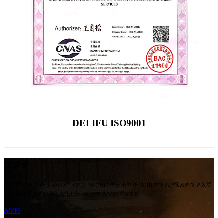
DELIFU ISO9001
ጥያቄ
ስለ ምርቶቻችን ወይም የዋጋ ዝርዝር ጥያቄዎች እባክዎን ኢሜልዎን ለእኛ
ይተዉልን እና በ 24 ሰዓታት ውስጥ እንገናኛለን።
አስገባ