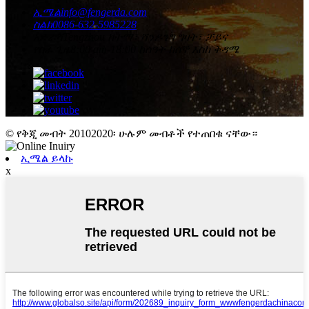
ኢሜል
info@fengerda.com
ስልክ
0086-632-5985228
አድራሻ
Tengzhou ከተማ፣ ሻንዶንግ ግዛት፣ ቻይና
የስራ ጊዜ
8:00 am-18:00 ከሰዓት ከሰኞ እስከ ቅዳሜ
© የቅጂ መብት 20102020፡ ሁሉም መብቶች የተጠበቁ ናቸው።
ኢሜል ይላኩ
x