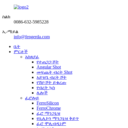
ስልክ
0086-632-5985228
ኢ-ሜይል
info@fengerda.com
ቤት
ምርቶች
አስጸያፊ
የተጠጋጋ ሾት
Angular Shot
መፍጨት ብረት Shot
አይዝጌ ብረት ሾት
የሽቦ ሾት ይቁረጡ
የብረት ኳስ
ሌሎች
ፌሮሎይ
FerroSilicon
FerroChrome
ፌሮ ማንጋኒዝ
የሲሊኮን ማንጋኒዝ ቅይጥ
ፌሮ ሞሊብዲነም