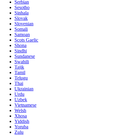
Serbian
Sesotho
Sinhala
Slovak
Slovenian
Somali
Samoan
Scots Gaelic
Shona
Sindhi
Sundanese
Swahili
Tajik
Tamil
Telugu
Thai
Ukrainian
Urdu
Uzbek
Vietnamese
Welsh
Xhosa
Yiddish
Yoruba
Zulu