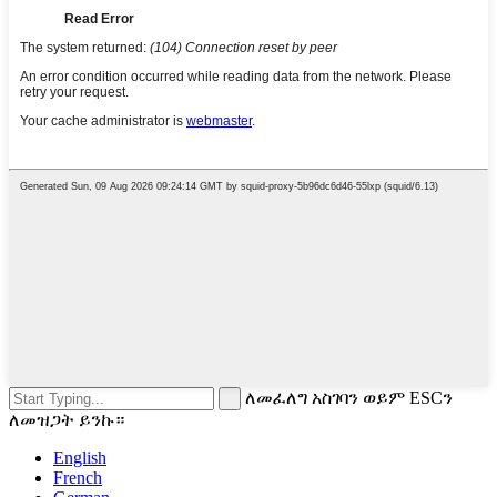
ለመፈለግ አስገባን ወይም ESCን
ለመዝጋት ይንኩ።
English
French